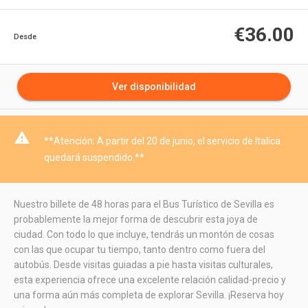
€36.00
Desde
Ver disponibilidad
warning
**Atención: A partir del 20 de junio, el servicio de Italica
quedará suspendido.**
Nuestro billete de 48 horas para el Bus Turístico de Sevilla es
probablemente la mejor forma de descubrir esta joya de
ciudad. Con todo lo que incluye, tendrás un montón de cosas
con las que ocupar tu tiempo, tanto dentro como fuera del
autobús. Desde visitas guiadas a pie hasta visitas culturales,
esta experiencia ofrece una excelente relación calidad-precio y
una forma aún más completa de explorar Sevilla. ¡Reserva hoy