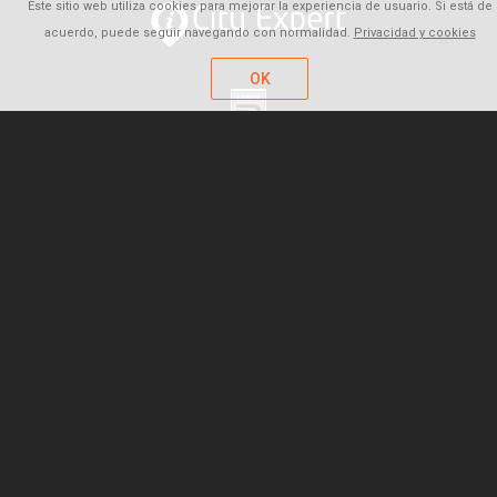
Este sitio web utiliza cookies para mejorar la experiencia de usuario. Si está de
acuerdo, puede seguir navegando con normalidad.
Privacidad y cookies
OK
FAQ
Quiénes somos
Careers
Contacto
Política de empresa
Privacidad y cookies
Términos y Condiciones