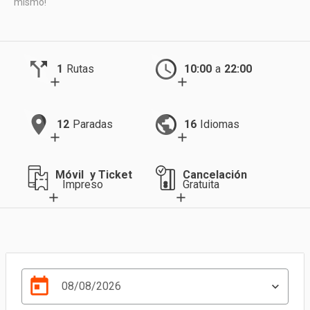
mismo!
call_split
schedule
1
Rutas
10:00
a
22:00
location_on
public
12
Paradas
16
Idiomas
Móvil
y
Ticket
Cancelación
Impreso
Gratuita
today
08/08/2026